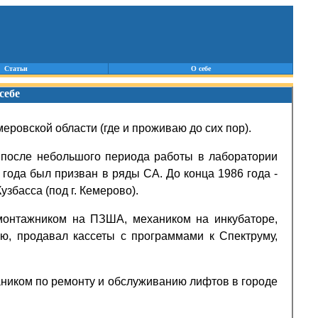
Статьи
О себе
себе
меровской области (где и проживаю до сих пор).
,после небольшого периода работы в лаборатории
года был призван в ряды СА. До конца 1986 года -
узбасса (под г. Кемерово).
 монтажником на ПЗША,
механиком на инкубаторе,
ию, продавал кассеты
с программами к Спектруму,
аником по ремонту и обслуживанию лифтов в городе