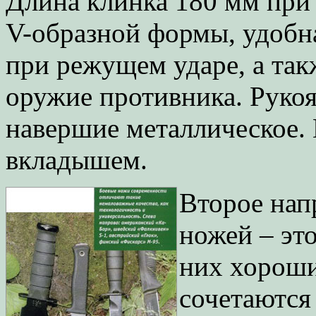
Длина клинка 180 мм при 
V-образной формы, удобн
при режущем ударе, а так
оружие противника. Рукоя
навершие металлическое.
вкладышем.
Второе нап
ножей – эт
них хороши
сочетаются