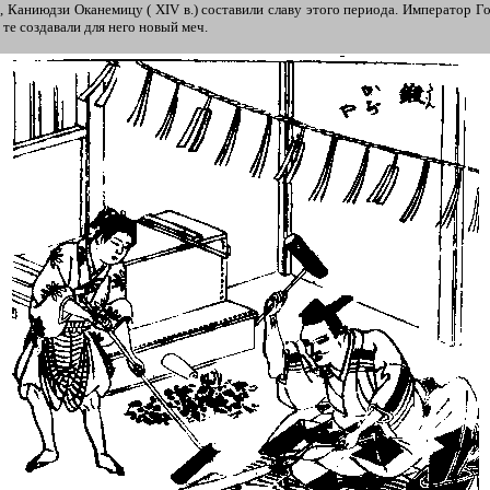
е, Каниюдзи Оканемицу ( XIV в.) составили славу этого периода. Император 
те создавали для него новый меч.