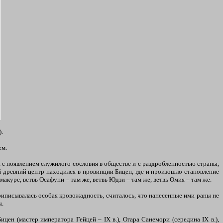
).
ем.
и с появлением служилого сословия в обществе и с раздробленностью страны,
 древний центр находился в провинции Бицен, где и произошло становление
куре, ветвь Осафуни – там же, ветвь Юдзи – там же, ветвь Омия – там же.
иписывалась особая кровожадность, считалось, что нанесенные ими раны не
ы.
цен (мастер императора Гейцей – IХ в.), Огара Санемори (середина IX в.),