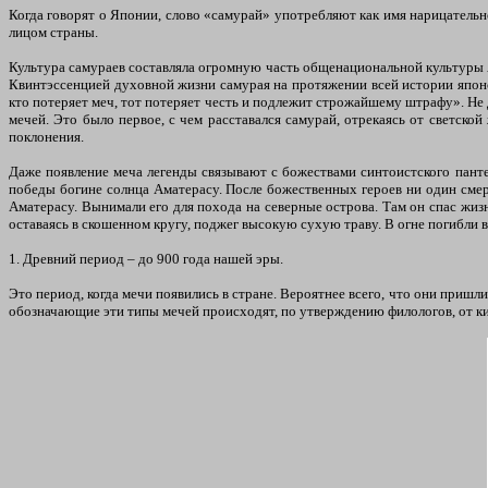
Когда говорят о Японии, слово «самурай» употребляют как имя нарицательно
лицом страны.
Культура самураев составляла огромную часть общенациональной культуры Я
Квинтэссенцией духовной жизни самурая на протяжении всей истории японс
кто потеряет меч, тот потеряет честь и подлежит строжайшему штрафу». Не
мечей. Это было первое, с чем расставался самурай, отрекаясь от светской
поклонения.
Даже появление меча легенды связывают с божествами синтоистского пантео
победы богине солнца Аматерасу. После божественных героев ни один смерт
Аматерасу. Вынимали его для похода на северные острова. Там он спас жизн
оставаясь в скошенном кругу, поджег высокую сухую траву. В огне погибли в
1. Древний период – до 900 года нашей эры.
Это период, когда мечи появились в стране. Вероятнее всего, что они приш
обозначающие эти типы мечей происходят, по утверждению филологов, от кит