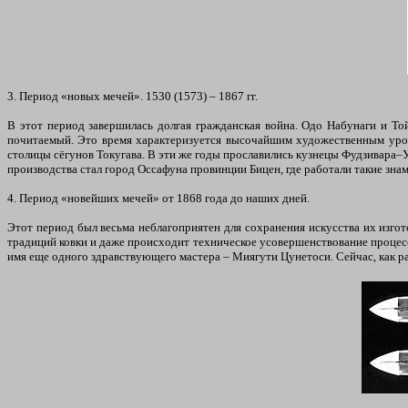
3. Период «новых мечей». 1530 (1573) – 1867 гг.
В этот период завершилась долгая гражданская война. Одо Набунаги и То
почитаемый. Это время характеризуется высочайшим художественным уров
столицы сёгунов Токугава. В эти же годы прославились кузнецы Фудзивара–У
производства стал город Оссафуна провинции Бицен, где работали такие зна
4. Период «новейших мечей» от 1868 года до наших дней.
Этот период был весьма неблагоприятен для сохранения искусства их изго
традиций ковки и даже происходит техническое усовершенствование процесс
имя еще одного здравствующего мастера – Миягути Цунетоси. Сейчас, как ра