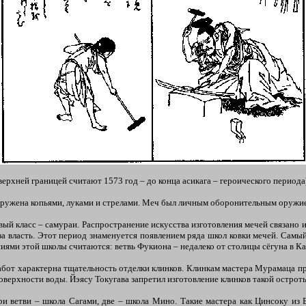
 верхней границей считают 1573 год – до конца асикага – героического периода
ооружена копьями, луками и стрелами. Меч был личным оборонительным оружи
овый класс – самураи. Распространение искусства изготовления мечей связано 
а власть. Этот период знаменуется появлением ряда школ ковки мечей. Самый
ми этой школы считаются: ветвь Фукиона – недалеко от столицы сёгуна в Кама
от характерна тщательность отделки клинков. Клинкам мастера Мурамаца пр
верхности воды. Йэясу Токугава запретил изготовление клинков такой острот
и ветви – школа Сагами, две – школа Мино. Такие мастера как Цинсоку из Би