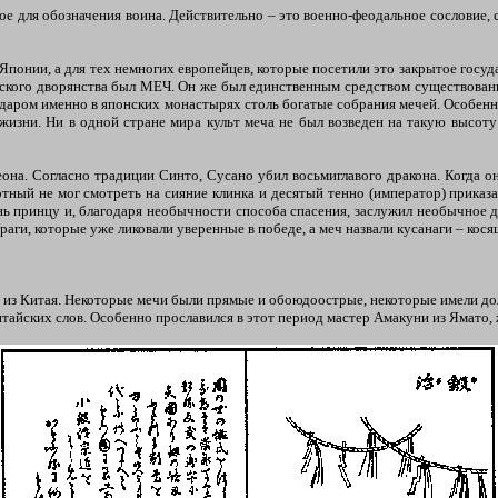
е для обозначения воина. Действительно – это военно-феодальное сословие, с
понии, а для тех немногих европейцев, которые посетили это закрытое госу
кого дворянства был МЕЧ. Он же был единственным средством существования.
 даром именно в японских монастырях столь богатые собрания мечей. Особен
 жизни. Ни в одной стране мира культ меча не был возведен на такую высоту
на. Согласно традиции Синто, Сусано убил восьмиглавого дракона. Когда он 
ный не мог смотреть на сияние клинка и десятый тенно (император) приказа
ь принцу и, благодаря необычности способа спасения, заслужил необычное для 
раги, которые уже ликовали уверенные в победе, а меч назвали кусанаги – кос
ли из Китая. Некоторые мечи были прямые и обоюдоострые, некоторые имели д
айских слов. Особенно прославился в этот период мастер Амакуни из Ямато, ж