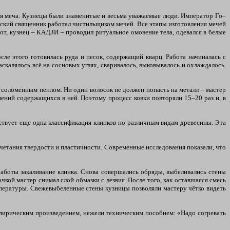
ния меча. Кузнецы были знаменитые и весьма уважаемые люди. Император Го–
стский священник работал чистильщиком мечей. Все этапы изготовления мечей
от, кузнец – КАДЗИ – проводил ритуальное омовение тела, одевался в белые
ле этого готовилась руда и песок, содержащий кварц. Работа начиналась с
аскалялось всё на сосновых углях, сваривалось, выковывалось и охлаждалось.
 соломенным пеплом. Ни один волосок не должен попасть на металл – мастер
нений содержащихся в ней. Поэтому процесс ковки повторяли 15–20 раз и, в
ствует еще одна классификация клинков по различным видам древесины. Эта
очетания твердости и пластичности. Современные исследования показали, что
работы закаливание клинка. Снова совершались обряды, выбеливались стены
кой мастер снимал слой обмазки с лезвия. После того, как оставшаяся смесь
мпературы. Свежевыбеленные стены кузницы позволяли мастеру чётко видеть
е лирическим произведением, нежели техническим пособием: «Надо согревать