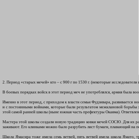
2. Период «старых мечей» кто – с 900 г по 1530 г. (некоторые исследователи
В боевых порядках войск в этот период меч не употреблялся, армия была в
Именно в этот период, с приходом к власти семьи Фудзивара, развивается н
и с постоянными войнами, которые были результатом межклановой борьбы з
этой самой ранней школы (ныне южная часть префектуры Окаяма). Ответвления
Мастера этой школы создали новую традицию ковки мечей СОСЮ. Для их раб
заживают. Его клинками можно было разрубить лист бумаги, плавающий на по
Школа Ямасира тоже имела семь ветвей, пять ветвей имела школа Ямато, тр