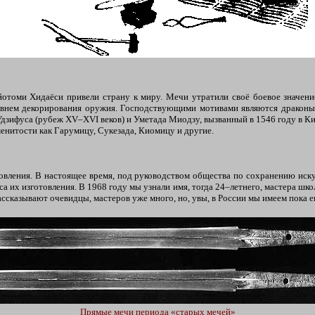
йотоми Хидаёси привели страну к миру. Мечи утратили своё боевое значени
нем декорирования оружия. Господствующими мотивами являются драконы, 
дзифуса (рубеж XV–XVI веков) и Уметада Миодзу, вызванный в 1546 году в Ки
менитости как Гарумицу, Сукезада, Киомицу и другие.
товления. В настоящее время, под руководством общества по сохранению иску
а их изготовления. В 1968 году мы узнали имя, тогда 24–летнего, мастера 
ссказывают очевидцы, мастеров уже много, но, увы, в России мы имеем пока е
Прямые мечи периода «старых мечей»