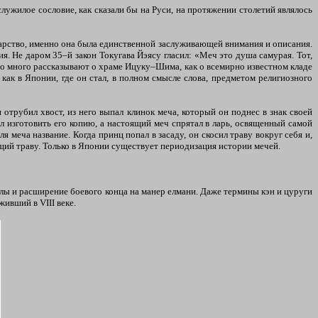
лужилое сословие, как сказали бы на Руси, на протяжении столетий являлось
дарство, именно она была единственной заслуживающей внимания и описания.
 Не даром 35–й закон Токугава Йэясу гласил: «Меч это душа самурая. Тот,
но много рассказывают о храме Ицуку–Шима, как о всемирно известном кладе
 как в Японии, где он стал, в полном смысле слова, предметом религиозного
отрубил хвост, из него выпал клинок меча, который он поднес в знак своей
л изготовить его копию, а настоящий меч спрятал в ларь, освященный самой
меча название. Когда принц попал в засаду, он скосил траву вокруг себя и,
ящий траву. Только в Японии существует периодизация истории мечей.
олы и расширение боевого конца на манер елмани. Даже термины кэн и цуруги
ивший в VIII веке.