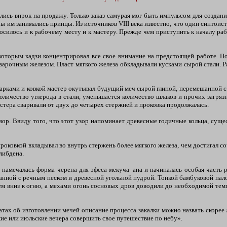
лись впрок на продажу. Только заказ самурая мог быть импульсом для созда
обы им занимались принцы. Из источников VIII века известно, что один синтои
илось и к рабочему месту и к мастеру. Прежде чем приступить к началу раб
оторым кадзи концентрировал все свое внимание на предстоящей работе. Пос
сварочным железом. Пласт мягкого железа обкладывали кусками сырой стали. Р
арками и ковкой мастер окутывал будущий меч сырой глиной, перемешанной с
оличество углерода в стали, уменьшается количество шлаков и прочих загряз
астера сваривали от двух до четырех стержней и проковка продолжалась.
зор. Ввиду того, что этот узор напоминает древесные годичные кольца, суще
оковкой вкладывал во внутрь стержень более мягкого железа, чем достигал с
либдена.
намечалась форма черена для эфеса мекуча–ана и начиналась особая часть 
анной с речным песком и древесной угольной пудрой. Тонкой бамбуковой палоч
ем вниз к огню, а мехами огонь сосновых дров доводили до необходимой те
атах об изготовлении мечей описание процесса закалки можно назвать скоре
ьские или июльские вечера совершить свое путешествие по небу».