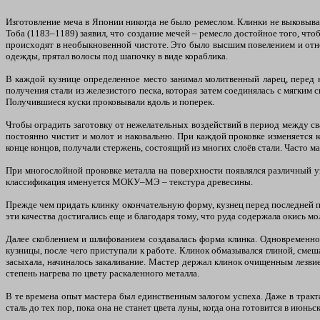
Изготовление меча в Японии никогда не было ремеслом. Клинки не выковыва
Тоба (1183–1189) заявил, что создание мечей – ремесло достойное того, чт
происходят в необыкновенной чистоте. Это было высшим повелением и относ
одежды, прятал волосы под шапочку в виде кораблика.
В каждой кузнице определенное место занимал молитвенный ларец, перед к
получения стали из железистого песка, которая затем соединялась с мягким 
Получившиеся куски проковывали вдоль и поперек.
Чтобы оградить заготовку от нежелательных воздействий в период между св
постоянно чистит и молот и наковальню. При каждой проковке изменяется к
конце концов, получали стержень, состоящий из многих слоёв стали. Часто м
При многослойной проковке металла на поверхности появлялся различный у
классификация именуется МОКУ–МЭ – текстура древесины.
Прежде чем придать клинку окончательную форму, кузнец перед последней пр
эти качества достигались еще и благодаря тому, что руда содержала окись мо
Далее скоблением и шлифованием создавалась форма клинка. Одновременно 
кузницы, после чего приступали к работе. Клинок обмазывался глиной, смеш
засыхала, начиналось закаливание. Мастер держал клинок очищенным лезви
степень нагрева по цвету раскаленного металла.
В те времена опыт мастера был единственным залогом успеха. Даже в тракт
сталь до тех пор, пока она не станет цвета луны, когда она готовится в июн