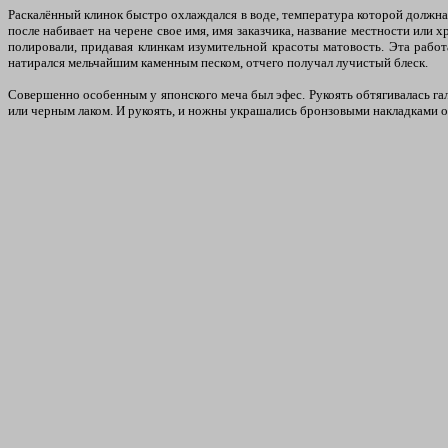
Раскалённый клинок быстро охлаждался в воде, температура которой должна 
после набивает на черене свое имя, имя заказчика, название местности или
полировали, придавая клинкам изумительной красоты матовость. Эта работ
натирался мельчайшим каменным песком, отчего получал лучистый блеск.
Совершенно особенным у японского меча был эфес. Рукоять обтягивалась га
или черным лаком. И рукоять, и ножны украшались бронзовыми накладками о