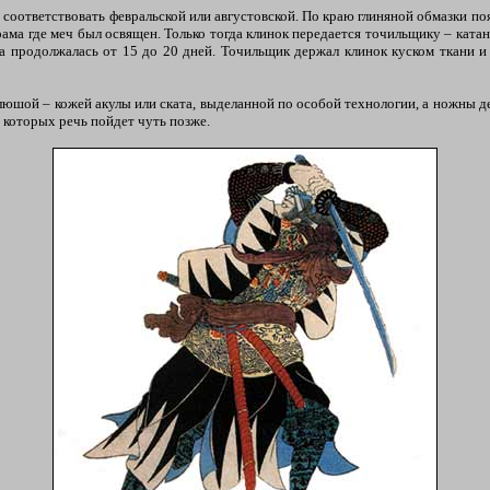
соответствовать февральской или августовской. По краю глиняной обмазки по
 храма где меч был освящен. Только тогда клинок передается точильщику – кат
а продолжалась от 15 до 20 дней. Точильщик держал клинок куском ткани и
люшой – кожей акулы или ската, выделанной по особой технологии, а ножны д
 которых речь пойдет чуть позже.