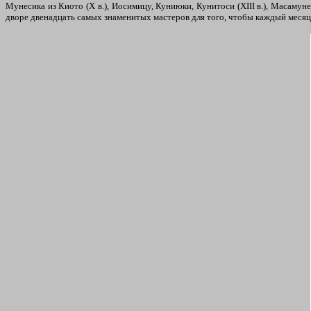
Мунесика из Киото (Х в.), Иосимицу, Куниюки, Кунитоси (XIII в.), Масамун
дворе двенадцать самых знаменитых мастеров для того, чтобы каждый месяц 