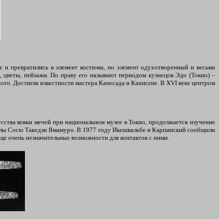
е и превратились в элемент костюма, но элемент одухотворенный и весьма
цветы, пейзажи. По праву его называют периодом кузнецов Эдо (Токио) –
ото. Достигли известности мастера Канесада и Канисене. В XVI веке центром
сства ковки мечей при национальном музее в Токио, продолжается изучение
школы Сосю Такедзи Ямамуро. В 1977 году Икешвальбе и Карпинский сообщили
ще очень незначительные возможности для контактов с ними.