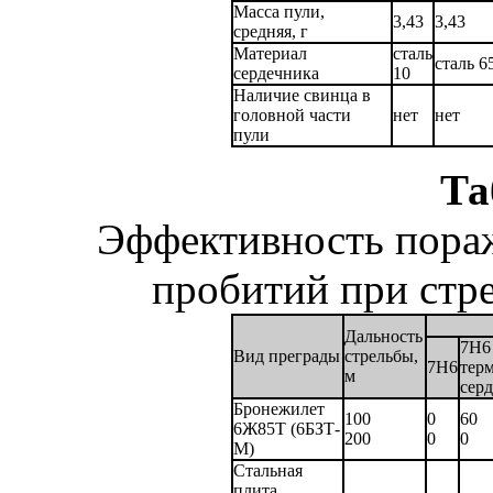
Масса пули,
3,43
3,43
средняя, г
Материал
сталь
сталь 65
сердечника
10
Наличие свинца в
головной части
нет
нет
пули
Та
Эффективность пораж
пробитий при стре
Дальность
7Н6
Вид преграды
стрельбы,
7Н6
тер
м
сер
Бронежилет
100
0
60
6Ж85Т (6БЗТ-
200
0
0
М)
Стальная
плита,