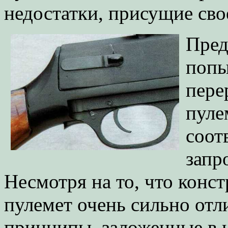
недостатки, присущие св
Пред
попы
пере
пуле
соот
запр
Несмотря на то, что конс
пулемет очень сильно отл
принципы, заложенные в н