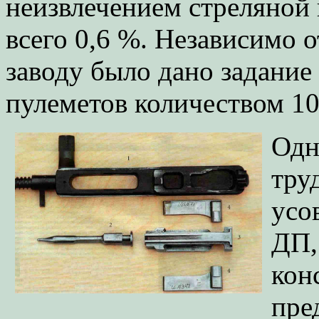
неизвлечением стреляной 
всего 0,6 %. Независимо 
заводу было дано задани
пулеметов количеством 10
Одн
тру
усо
ДП,
кон
пре