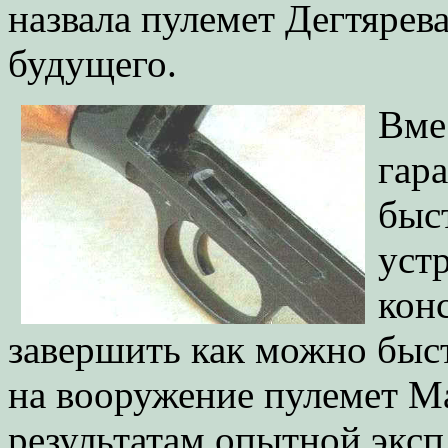
назвала пулемет Дегтяре
будущего.
Вме
гар
быс
уст
кон
завершить как можно быст
на вооружение пулемет М
результатам опытной эксп