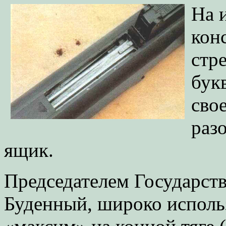
На 
кон
стр
бук
сво
раз
ящик.
Председателем Государств
Буденный, широко исполь