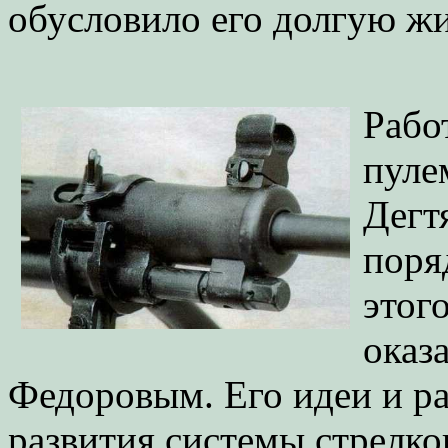
обусловило его долгую ж
Рабо
пуле
Дегт
поря
этог
оказ
Федоровым. Его идеи и р
развития системы стрелко