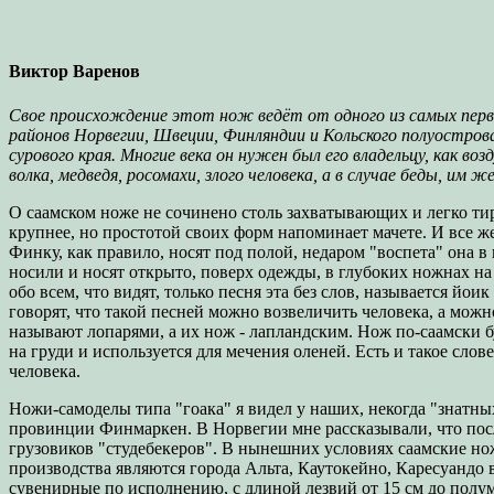
Виктор Варенов
Свое происхождение этот нож ведёт от одного из самых первы
районов Норвегии, Швеции, Финляндии и Кольского полуострова
сурового края. Многие века он нужен был его владельцу, как во
волка, медведя, росомахи, злого человека, а в случае беды, им 
О саамском ноже не сочинено столь захватывающих и легко тир
крупнее, но простотой своих форм напоминает мачете. И все ж
Финку, как правило, носят под полой, недаром "воспета" она в
носили и носят открыто, поверх одежды, в глубоких ножнах на 
обо всем, что видят, только песня эта без слов, называется йо
говорят, что такой песней можно возвеличить человека, а можно
называют лопарями, а их нож - лапландским. Нож по-саамски буд
на груди и используется для мечения оленей. Есть и такое слове
человека.
Ножи-самоделы типа "гоака" я видел у наших, некогда "знатны
провинции Финмаркен. В Норвегии мне рассказывали, что пос
грузовиков "студебекеров". В нынешних условиях саамские н
производства являются города Альта, Каутокейно, Каресуанд
сувенирные по исполнению, с длиной лезвий от 15 см до полум