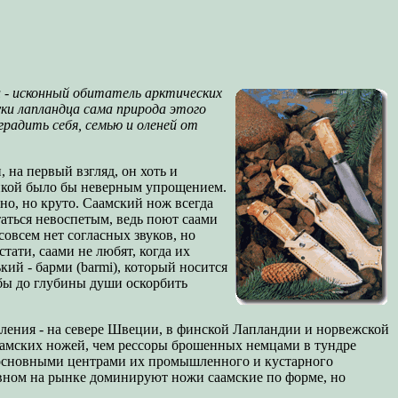
ц - исконный обитатель арктических
уки лапландца сама природа этого
оградить себя, семью и оленей от
 на первый взгляд, он хоть и
финкой было бы неверным упрощением.
но, но круто. Саамский нож всегда
таться невоспетым, ведь поют саами
совсем нет согласных звуков, но
тати, саами не любят, когда их
кий - барми (barmi), который носится
тобы до глубины души оскорбить
вления - на севере Швеции, в финской Лапландии и норвежской
аамских ножей, чем рессоры брошенных немцами в тундре
 основными центрами их промышленного и кустарного
овном на рынке доминируют ножи саамские пo форме, но