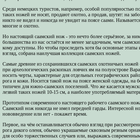
Среди немецких туристов, например, особой популярностью по
таких ножей не носят, продают охотно, а продав, шутят: на заб
никто не видел и никогда не увидит на поясе саами. Называет
многие и охотно.
Но настоящий саамский нож - это нечто более серьёзное, за ни
большинства из нас остаётся не менее загадочным, чем саамск
кому доступны. Но чтобы проследить хотя бы основные этапы и
взгляд, собрана наилучшая коллекция саамских ножей.
Самые древние из сохранившихся саамских охотничьих ножей 
при археологических раскопках ловчих ям на полуострове Вара
носить черты, характерные для отдельных географических ра
рога и кожи. Носится такой нож на поясе женской одежды, на 
типичен для южно-саамских поселений. Что же касается мужски
лезвий таких ножей 10-15 см, а наиболее употребляемый материа
Прототипом современного настоящего рабочего саамского ножа
Саамский нож никогда не имел передней гарды. Интересной н
нововведение или нет - покажет время.
Первое, на чём останавливается обычно взгляд при рассмотрен
рога дикого оленя, обычно украшаемые сквозным резным орнаме
для особо торжественных случаев или, выражаясь современным