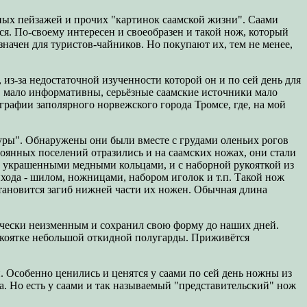
ных пейзажей и прочих "картинок саамской жизни". Саами
тся. По-своему интересен и своеобразен и такой нож, который
значен для туристов-чайников. Но покупают их, тем не менее,
 из-за недостаточной изученности которой он и по сей день для
я, мало информативны, серьёзные саамские источники мало
рафии заполярного норвежского города Тромсе, где, на мой
уры". Обнаружены они были вместе с грудами оленьих рогов
тоянных поселений отразились и на саамских ножах, они стали
, украшенными медными кольцами, и с наборной рукояткой из
хода - шилом, ножницами, набором иголок и т.п. Такой нож
становится загиб нижней части их ножен. Обычная длина
тически неизменным и сохранил свою форму до наших дней.
укоятке небольшой откидной полугарды. Приживётся
и. Особенно ценились и ценятся у саами по сей день ножны из
. Но есть у саами и так называемый "представительский" нож