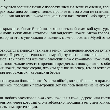
льзуются большие ножи с изображением на лезвиях оленей, гор
орах тоже многое пишут, только прочнее от этого они не становя
ся он "лапландским ножом специального назначения", ибо предна
м скрывается богатейший пласт многовековой саамской культуры,
ий йоик. Рекламные каталоги "лапландских" ножей, мягко говор
стории этого уникального явления, можно посетить Музей этног
относятся к периоду так называемой "древнепромысловой культ
нгер. Переход к оседло-кочевому образу жизни и появление пос
йонов. Так появился женский саамский нож с кожаными ножнами
большом кольце вместе с прочими предметами повседневного оби
х ножей, то характерно, что чем дальше на север, тем отложее 
л для рукояток - карельская берёза.
 послужил большой нож "stourra-niibe" , который остался прак
овинкой последних пары-тройки лет явилось появление на его р
ии любого саамского ножа - это ножны из кожи, дерева или кост
нтом, через который столь эффектно проглядывает сталь клинка
 языком, презентации.