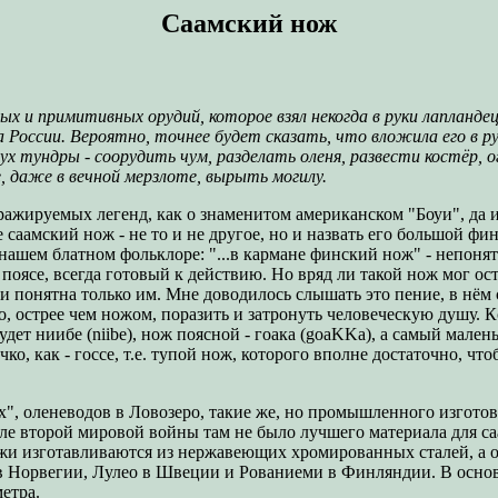
Саамский нож
х и примитивных орудий, которое взял некогда в руки лапланде
 России. Вероятно, точнее будет сказать, что вложила его в р
здух тундры - соорудить чум, разделать оленя, развести костёр, 
же, даже в вечной мерзлоте, вырыть могилу.
ажируемых легенд, как о знаменитом американском "Боуи", да и,
е саамский нож - не то и не другое, но и назвать его большой 
 нашем блатном фольклоре: "...в кармане финский нож" - непонят
поясе, всегда готовый к действию. Но вряд ли такой нож мог ос
ик и понятна только им. Мне доводилось слышать это пение, в нём 
, острее чем ножом, поразить и затронуть человеческую душу. Кс
ет ниибе (niibe), нож поясной - гоака (goaKKa), а самый малень
чко, как - госсе, т.е. тупой нож, которого вполне достаточно, ч
х", оленеводов в Ловозеро, такие же, но промышленного изгото
ле второй мировой войны там не было лучшего материала для с
ожи изготавливаются из нержавеющих хромированных сталей, а
о в Норвегии, Лулео в Швеции и Рованиеми в Финляндии. В осн
етра.